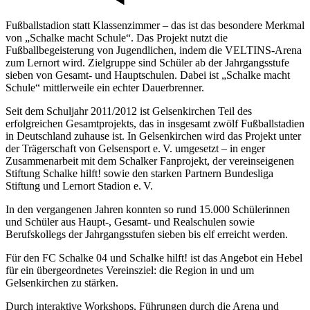
Fußballstadion statt Klassenzimmer – das ist das besondere Merkmal
von „Schalke macht Schule“. Das Projekt nutzt die
Fußballbegeisterung von Jugendlichen, indem die VELTINS-Arena
zum Lernort wird. Zielgruppe sind Schüler ab der Jahrgangsstufe
sieben von Gesamt- und Hauptschulen. Dabei ist „Schalke macht
Schule“ mittlerweile ein echter Dauerbrenner.
Seit dem Schuljahr 2011/2012 ist Gelsenkirchen Teil des
erfolgreichen Gesamtprojekts, das in insgesamt zwölf Fußballstadien
in Deutschland zuhause ist. In Gelsenkirchen wird das Projekt unter
der Trägerschaft von Gelsensport e. V. umgesetzt – in enger
Zusammenarbeit mit dem Schalker Fanprojekt, der vereinseigenen
Stiftung Schalke hilft! sowie den starken Partnern Bundesliga
Stiftung und Lernort Stadion e. V.
In den vergangenen Jahren konnten so rund 15.000 Schülerinnen
und Schüler aus Haupt-, Gesamt- und Realschulen sowie
Berufskollegs der Jahrgangsstufen sieben bis elf erreicht werden.
Für den FC Schalke 04 und Schalke hilft! ist das Angebot ein Hebel
für ein übergeordnetes Vereinsziel: die Region in und um
Gelsenkirchen zu stärken.
Durch interaktive Workshops, Führungen durch die Arena und