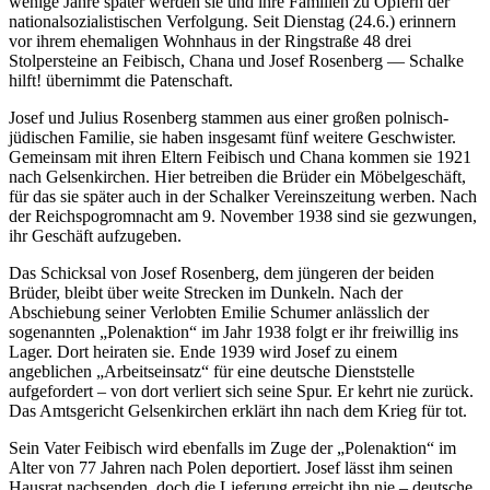
wenige Jahre später werden sie und ihre Familien zu Opfern der
nationalsozialistischen Verfolgung. Seit Dienstag (24.6.) erinnern
vor ihrem ehemaligen Wohnhaus in der Ringstraße 48 drei
Stolpersteine an Feibisch, Chana und Josef Rosenberg — Schalke
hilft! übernimmt die Patenschaft.
Josef und Julius Rosenberg stammen aus einer großen polnisch-
jüdischen Familie, sie haben insgesamt fünf weitere Geschwister.
Gemeinsam mit ihren Eltern Feibisch und Chana kommen sie 1921
nach Gelsenkirchen. Hier betreiben die Brüder ein Möbelgeschäft,
für das sie später auch in der Schalker Vereinszeitung werben. Nach
der Reichspogromnacht am 9. November 1938 sind sie gezwungen,
ihr Geschäft aufzugeben.
Das Schicksal von Josef Rosenberg, dem jüngeren der beiden
Brüder, bleibt über weite Strecken im Dunkeln. Nach der
Abschiebung seiner Verlobten Emilie Schumer anlässlich der
sogenannten „Polenaktion“ im Jahr 1938 folgt er ihr freiwillig ins
Lager. Dort heiraten sie. Ende 1939 wird Josef zu einem
angeblichen „Arbeitseinsatz“ für eine deutsche Dienststelle
aufgefordert – von dort verliert sich seine Spur. Er kehrt nie zurück.
Das Amtsgericht Gelsenkirchen erklärt ihn nach dem Krieg für tot.
Sein Vater Feibisch wird ebenfalls im Zuge der „Polenaktion“ im
Alter von 77 Jahren nach Polen deportiert. Josef lässt ihm seinen
Hausrat nachsenden, doch die Lieferung erreicht ihn nie – deutsche