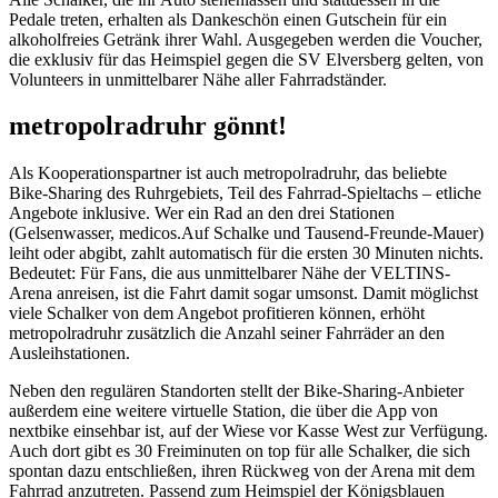
Pedale treten, erhalten als Dankeschön einen Gutschein für ein
alkoholfreies Getränk ihrer Wahl. Ausgegeben werden die Voucher,
die exklusiv für das Heimspiel gegen die SV Elversberg gelten, von
Volunteers in unmittelbarer Nähe aller Fahrradständer.
metropolradruhr gönnt!
Als Kooperationspartner ist auch metropolradruhr, das beliebte
Bike-Sharing des Ruhrgebiets, Teil des Fahrrad-Spieltachs – etliche
Angebote inklusive. Wer ein Rad an den drei Stationen
(Gelsenwasser, medicos.Auf Schalke und Tausend-Freunde-Mauer)
leiht oder abgibt, zahlt automatisch für die ersten 30 Minuten nichts.
Bedeutet: Für Fans, die aus unmittelbarer Nähe der VELTINS-
Arena anreisen, ist die Fahrt damit sogar umsonst. Damit möglichst
viele Schalker von dem Angebot profitieren können, erhöht
metropolradruhr zusätzlich die Anzahl seiner Fahrräder an den
Ausleihstationen.
Neben den regulären Standorten stellt der Bike-Sharing-Anbieter
außerdem eine weitere virtuelle Station, die über die App von
nextbike einsehbar ist, auf der Wiese vor Kasse West zur Verfügung.
Auch dort gibt es 30 Freiminuten on top für alle Schalker, die sich
spontan dazu entschließen, ihren Rückweg von der Arena mit dem
Fahrrad anzutreten. Passend zum Heimspiel der Königsblauen