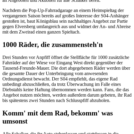
an Angeboten und Aktionen für alle Schalker bereit.
Nachdem die Pop-Up-Fahrradgarage an einem Heimspieltag der
vergangenen Saison bereits auf großes Interesse der S04-Anhänger
gestoßen ist, baut Königsblau sein nachhaltiges Angebot zur Partie
gegen Elversberg umfangreich aus und widmet der An- und Abreise
mit dem Zweirad einen ganzen Spieltach.
1000 Räder, die zusammensteh'n
Drei Stunden vor Anpfiff öffnet die Stellfläche für 1000 zusätzliche
Fahrräder auf der Wiese vor Eingang West direkt gegenüber der
Tausend-Freunde-Mauer. Die dort abgegebenen Räder werden über
die gesamte Dauer der Unterbringung vom anwesenden
Ordnungsdienst bewacht. Der S04 empfiehlt, das eigene Rad
unbedingt abzuschließen, da trotz Überwachung im Falle eines
Diebstahls keine Haftung übernommen werden kann. Fans, die das
Angebot nutzen möchten, werden außerdem darum gebeten, ihr Rad
bis spätestens zwei Stunden nach Schlusspfiff abzuholen.
Komm' mit dem Rad, bekomm' was
umsonst
Alle Schalker, die ihr Auto stehenlassen und stattdessen in die